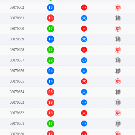
10
08070662
小
中
13
08070661
大
错
17
08070660
大
中
10
08070659
大
错
22
08070658
大
中
22
08070657
小
错
04
08070656
大
错
14
08070655
大
中
08
08070654
大
错
19
08070653
小
错
18
08070652
大
中
17
08070651
小
错
12
08070650
小
中