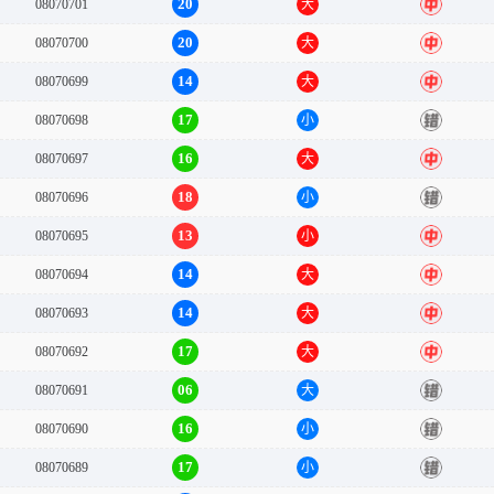
20
08070701
大
中
20
08070700
大
中
14
08070699
大
中
17
08070698
小
错
16
08070697
大
中
18
08070696
小
错
13
08070695
小
中
14
08070694
大
中
14
08070693
大
中
17
08070692
大
中
06
08070691
大
错
16
08070690
小
错
17
08070689
小
错