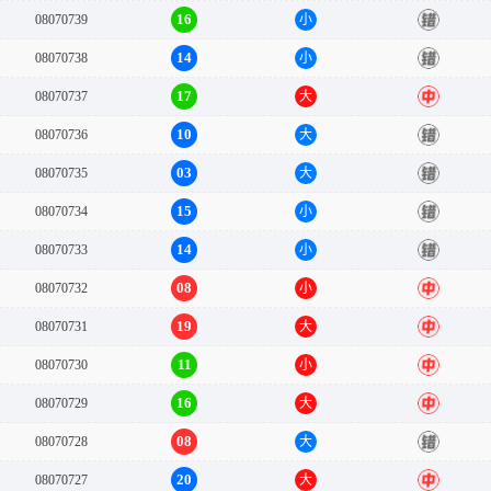
16
08070739
小
错
14
08070738
小
错
17
08070737
大
中
10
08070736
大
错
03
08070735
大
错
15
08070734
小
错
14
08070733
小
错
08
08070732
小
中
19
08070731
大
中
11
08070730
小
中
16
08070729
大
中
08
08070728
大
错
20
08070727
大
中