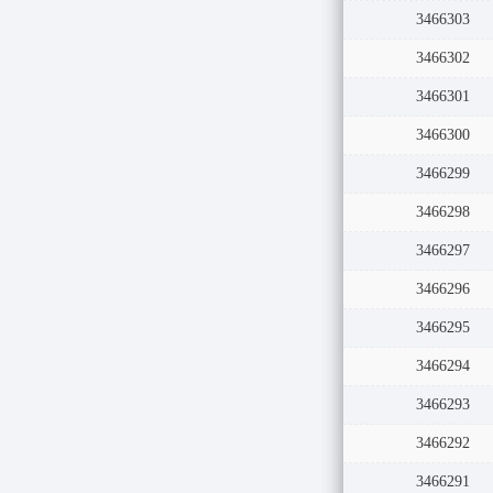
3466303
3466302
3466301
3466300
3466299
3466298
3466297
3466296
3466295
3466294
3466293
3466292
3466291