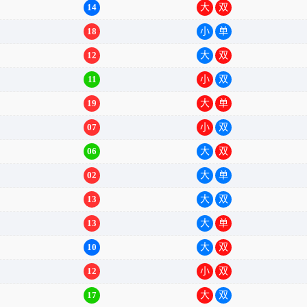
14
大
双
18
小
单
12
大
双
11
小
双
19
大
单
07
小
双
06
大
双
02
大
单
13
大
双
13
大
单
10
大
双
12
小
双
17
大
双