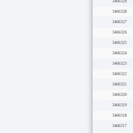
3466329
3466328
3466327
3466326
3466325
3466324
3466323
3466322
3466321
3466320
3466319
3466318
3466317