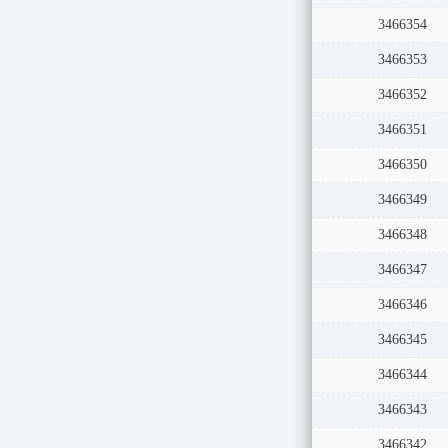
3466354
3466353
3466352
3466351
3466350
3466349
3466348
3466347
3466346
3466345
3466344
3466343
3466342