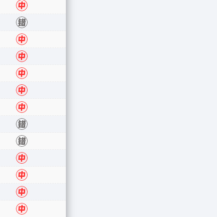
中
错
中
中
中
中
中
错
错
中
中
中
中