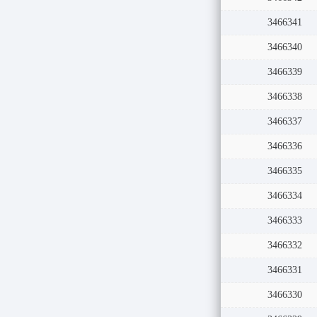
3466341
3466340
3466339
3466338
3466337
3466336
3466335
3466334
3466333
3466332
3466331
3466330