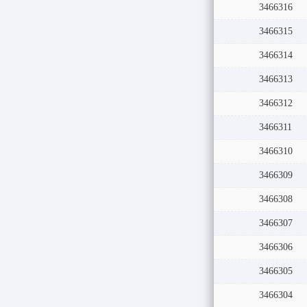
3466316
3466315
3466314
3466313
3466312
3466311
3466310
3466309
3466308
3466307
3466306
3466305
3466304