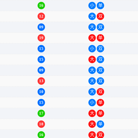
16
小
单
12
大
双
09
大
双
19
大
单
15
小
双
15
大
双
09
大
双
13
大
双
10
大
双
15
小
单
17
大
单
18
大
单
16
大
双