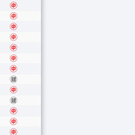
中
中
中
中
中
中
中
错
中
错
中
中
中