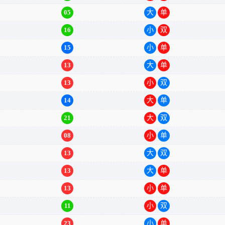
05
大
单
16
小
双
15
小
单
13
大
单
13
小
双
14
大
单
21
大
双
08
小
单
13
大
双
13
大
单
13
小
单
11
小
双
23
小
单