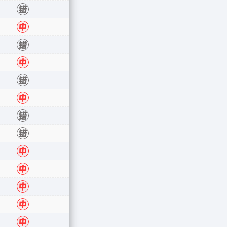
错
中
错
中
错
中
错
错
中
中
中
中
中