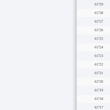
61729
61728
61727
61726
61725
61724
61723
61722
61721
61720
61719
61718
61717