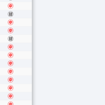
中
错
中
中
错
中
中
中
中
中
中
中
中