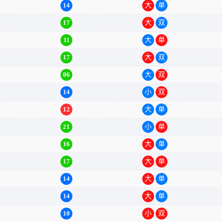
14
大
单
17
大
双
11
大
单
17
大
双
06
大
双
14
小
双
12
大
单
21
小
单
16
大
单
17
大
单
14
大
单
14
大
单
10
小
双