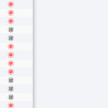
中
中
中
错
错
中
中
中
中
错
错
错
中