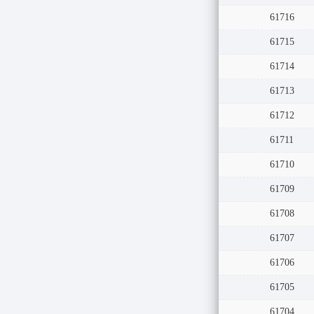
61716
61715
61714
61713
61712
61711
61710
61709
61708
61707
61706
61705
61704