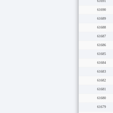
61691
61690
61689
61688
61687
61686
61685
61684
61683
61682
61681
61680
61679