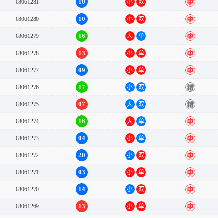
10
08061281
小
双
中
10
08061280
小
双
中
16
08061279
大
单
中
13
08061278
小
单
中
09
08061277
小
单
中
17
08061276
小
双
错
07
08061275
大
双
错
16
08061274
大
单
中
04
08061273
小
单
中
20
08061272
小
双
中
03
08061271
小
单
中
14
08061270
小
双
中
13
08061269
小
单
中