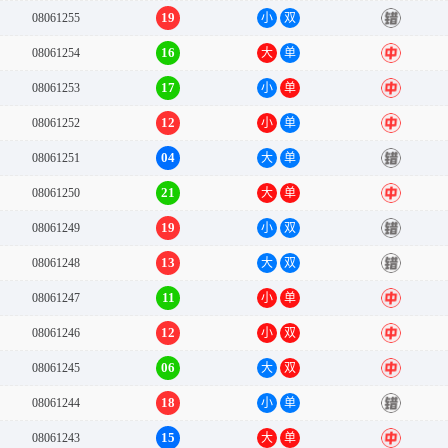
19
08061255
小
双
错
16
08061254
大
单
中
17
08061253
小
单
中
12
08061252
小
单
中
04
08061251
大
单
错
21
08061250
大
单
中
19
08061249
小
双
错
13
08061248
大
双
错
11
08061247
小
单
中
12
08061246
小
双
中
06
08061245
大
双
中
18
08061244
小
单
错
15
08061243
大
单
中