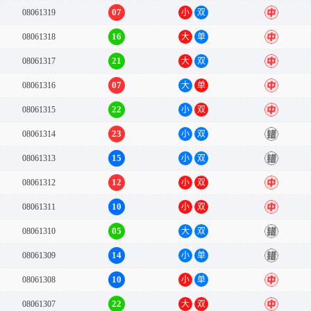
07
08061319
小
双
中
16
08061318
大
单
中
21
08061317
大
双
中
07
08061316
大
单
中
22
08061315
小
双
中
23
08061314
小
双
错
15
08061313
小
双
错
12
08061312
小
双
中
10
08061311
小
双
中
05
08061310
大
双
错
14
08061309
小
单
错
10
08061308
小
单
中
22
08061307
大
双
中