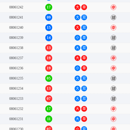
17
08061242
大
单
中
09
08061241
大
双
错
15
08061240
大
双
中
14
08061239
小
单
错
13
08061238
大
双
错
19
08061237
大
单
中
19
08061236
小
单
中
05
08061235
大
双
错
13
08061234
大
双
错
07
08061233
大
双
错
17
08061232
大
单
中
11
08061231
大
单
中
07
08061230
小
双
中