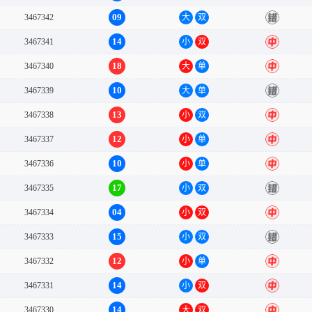
09
3467342
大
双
错
14
3467341
小
双
中
18
3467340
大
单
中
10
3467339
大
单
错
13
3467338
小
双
中
12
3467337
小
单
中
10
3467336
小
单
中
17
3467335
小
双
错
04
3467334
小
双
中
15
3467333
小
双
错
12
3467332
小
单
中
14
3467331
小
双
中
14
3467330
大
双
中