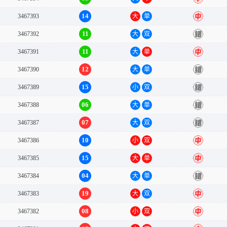
14
3467393
大
单
中
11
3467392
大
双
错
11
3467391
大
单
中
12
3467390
大
单
错
15
3467389
小
双
错
06
3467388
大
单
错
07
3467387
大
双
错
10
3467386
小
双
中
15
3467385
大
单
中
04
3467384
大
单
错
19
3467383
大
双
中
08
3467382
小
双
中