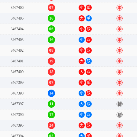
07
3467406
小
单
中
16
3467405
大
单
中
06
3467404
小
双
中
16
3467403
小
双
中
08
3467402
小
双
中
19
3467401
大
双
中
18
3467400
大
双
中
07
3467399
小
单
中
14
3467398
小
双
中
11
3467397
大
双
错
17
3467396
小
双
错
24
3467395
大
双
中
05
3467394
大
单
中