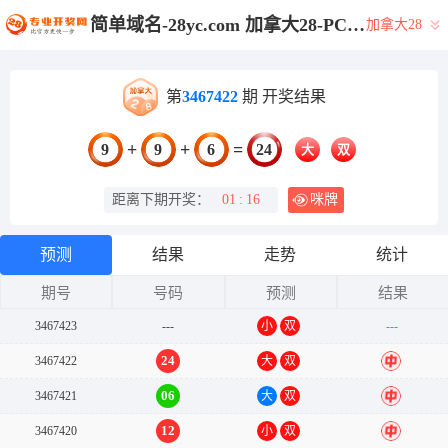
简单域名-28yc.com 加拿大28-PC预测|28结果咪牌|加拿大pc在线|加拿大28在线预测网_专注研究历史结果_加拿大PC预测_官方!
加拿大28
第
3467422
期 开奖结果
+
+
=
9
9
6
24
大
双
距离下期开奖：
01
:
16
咪牌
预测
结果
走势
统计
期号
号码
预测
结果
3467423
---
小
双
---
24
3467422
大
双
中
06
3467421
大
双
中
12
3467420
小
双
中