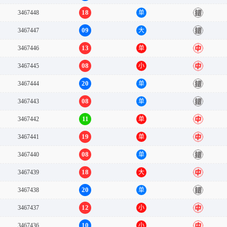
18
3467448
单
错
09
3467447
大
错
13
3467446
单
中
08
3467445
小
中
20
3467444
单
错
08
3467443
单
错
11
3467442
单
中
19
3467441
单
中
08
3467440
单
错
18
3467439
大
中
20
3467438
单
错
12
3467437
小
中
10
3467436
小
中