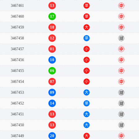
13
3467461
单
中
17
3467460
单
中
18
3467459
大
中
12
3467458
单
错
01
3467457
小
中
10
3467456
小
中
06
3467455
小
中
07
3467454
小
中
09
3467453
大
错
14
3467452
单
错
13
3467451
大
错
13
3467450
大
错
20
3467449
大
中