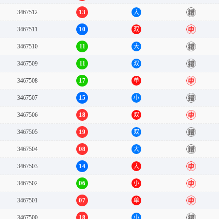
13
3467512
大
错
10
3467511
双
中
11
3467510
大
错
11
3467509
双
错
17
3467508
单
中
15
3467507
小
错
18
3467506
双
中
19
3467505
双
错
08
3467504
大
错
14
3467503
大
中
06
3467502
小
中
07
3467501
单
中
18
3467500
小
错