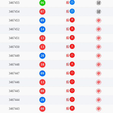
小
06
3467455
殺
错
双
小
07
3467454
殺
错
单
大
09
3467453
殺
中
单
大
14
3467452
殺
中
单
大
13
3467451
殺
中
双
大
13
3467450
殺
中
双
小
20
3467449
殺
中
双
大
18
3467448
殺
中
单
小
09
3467447
殺
中
双
小
13
3467446
殺
中
双
小
08
3467445
殺
中
单
小
20
3467444
殺
中
单
大
08
3467443
殺
中