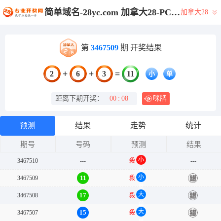
简单域名-28yc.com 加拿大28-PC预测|28结果咪牌|加拿大pc在线|加拿大28在线预测网_专注研究历史结果_加拿大PC预测_官方!
加拿大28
第
3467509
期 开奖结果
+
+
=
2
6
3
11
小
单
距离下期开奖：
00
:
08
咪牌
预测
结果
走势
统计
期号
号码
预测
结果
小
3467510
---
殺
---
双
小
11
3467509
殺
错
单
大
17
3467508
殺
错
单
大
15
3467507
殺
错