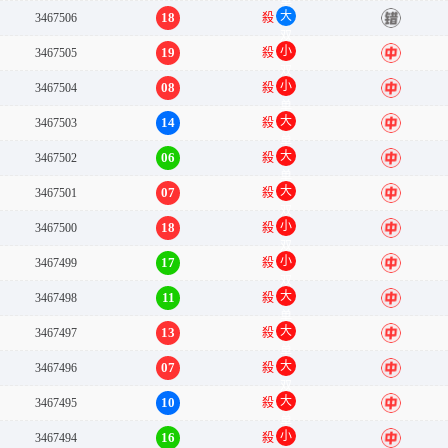
单
大
18
3467506
殺
错
双
小
19
3467505
殺
中
双
小
08
3467504
殺
中
单
大
14
3467503
殺
中
单
大
06
3467502
殺
中
单
大
07
3467501
殺
中
双
小
18
3467500
殺
中
双
小
17
3467499
殺
中
双
大
11
3467498
殺
中
单
大
13
3467497
殺
中
单
大
07
3467496
殺
中
双
大
10
3467495
殺
中
单
小
16
3467494
殺
中