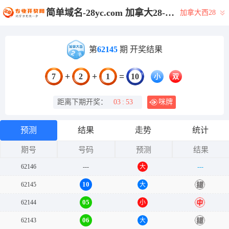
简单域名-28yc.com 加拿大28-PC预测|28结果咪牌|加拿大pc在线|加拿大28在线预测网_专注研究历史结果_加拿大PC预测_官方!
加拿大西28
第
62145
期 开奖结果
+
+
=
7
2
1
10
小
双
距离下期开奖：
03
:
53
咪牌
预测
结果
走势
统计
期号
号码
预测
结果
62146
---
大
---
双
10
62145
大
错
05
62144
小
中
06
62143
大
错