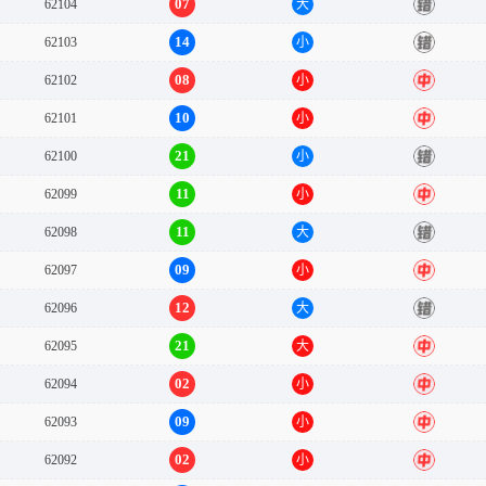
07
62104
大
错
14
62103
小
错
08
62102
小
中
10
62101
小
中
21
62100
小
错
11
62099
小
中
11
62098
大
错
09
62097
小
中
12
62096
大
错
21
62095
大
中
02
62094
小
中
09
62093
小
中
02
62092
小
中