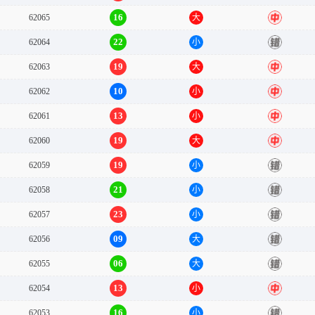
16
62065
大
中
22
62064
小
错
19
62063
大
中
10
62062
小
中
13
62061
小
中
19
62060
大
中
19
62059
小
错
21
62058
小
错
23
62057
小
错
09
62056
大
错
06
62055
大
错
13
62054
小
中
16
62053
小
错