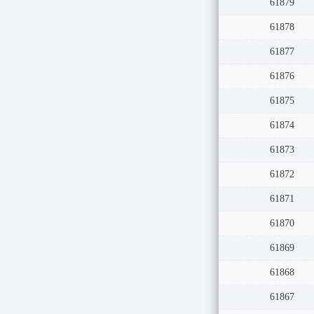
61879
61878
61877
61876
61875
61874
61873
61872
61871
61870
61869
61868
61867