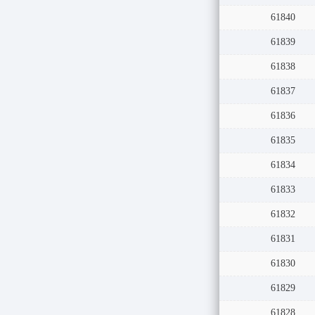
61840
61839
61838
61837
61836
61835
61834
61833
61832
61831
61830
61829
61828