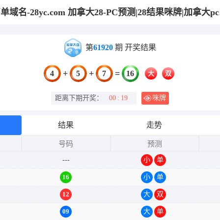
简单域名-2
第
61920
期 开奖结果
+
+
=
4
5
7
16
大
双
距离下期开奖：
00
:
07
咪牌
结果
走势
号码
预测
---
小
单
16
小
单
12
大
双
09
大
单