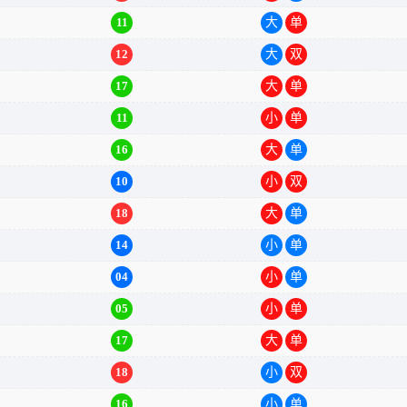
11
大
单
12
大
双
17
大
单
11
小
单
16
大
单
10
小
双
18
大
单
14
小
单
04
小
单
05
小
单
17
大
单
18
小
双
16
小
单