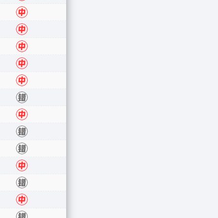
中
中
中
中
中
错
中
错
错
中
错
中
错