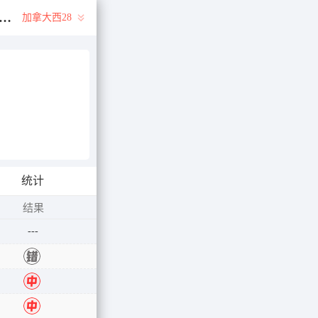
8yc.com 加拿大28-PC预测|28结果咪牌|加拿大pc在线|加拿大28在线预测网_专注研究历史结果_加拿大PC预测_官方!
加拿大西28
统计
结果
---
错
中
中