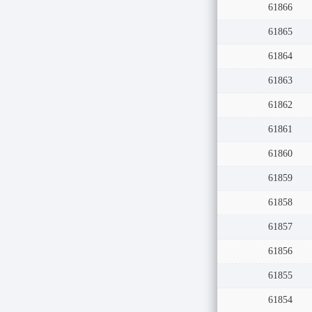
61866
61865
61864
61863
61862
61861
61860
61859
61858
61857
61856
61855
61854