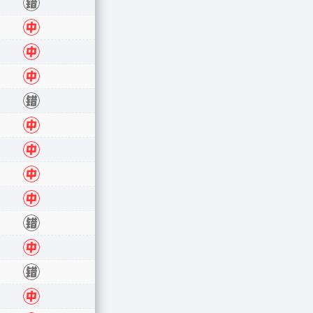
错
中
中
中
错
中
中
中
中
错
中
错
中