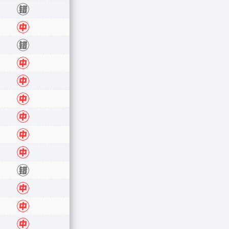
错
中
错
中
中
中
中
中
中
错
中
中
中