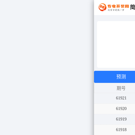
预测
期号
61921
61920
61919
61918