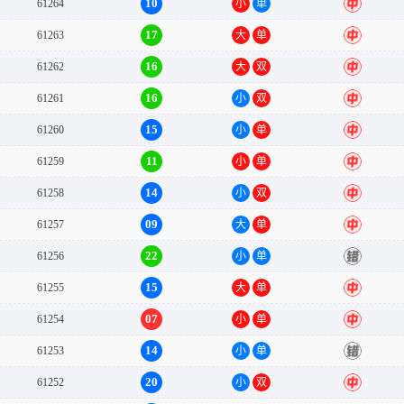
10
61264
小
单
中
17
61263
大
单
中
16
61262
大
双
中
16
61261
小
双
中
15
61260
小
单
中
11
61259
小
单
中
14
61258
小
双
中
09
61257
大
单
中
22
61256
小
单
错
15
61255
大
单
中
07
61254
小
单
中
14
61253
小
单
错
20
61252
小
双
中