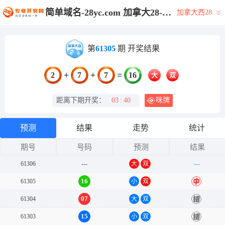
简单域名-28yc.com 加拿大28-PC预测|28结果咪牌|加拿大pc在线|加拿大28在线预测网_专注研究历史结果_加拿大PC预测_官方!
加拿大西28
第
61305
期 开奖结果
+
+
=
2
7
7
16
大
双
距离下期开奖：
03
:
40
咪牌
预测
结果
走势
统计
期号
号码
预测
结果
61306
---
大
双
---
16
61305
小
双
中
07
61304
大
双
错
15
61303
小
双
错