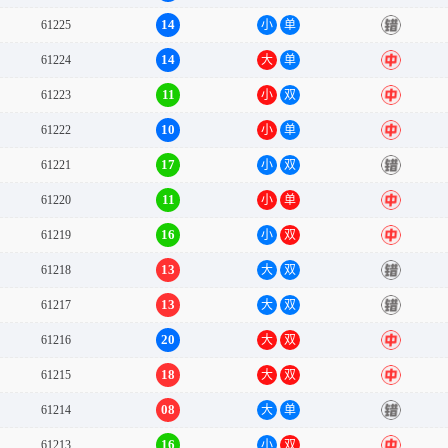
14
61225
小
单
错
14
61224
大
单
中
11
61223
小
双
中
10
61222
小
单
中
17
61221
小
双
错
11
61220
小
单
中
16
61219
小
双
中
13
61218
大
双
错
13
61217
大
双
错
20
61216
大
双
中
18
61215
大
双
中
08
61214
大
单
错
16
61213
小
双
中