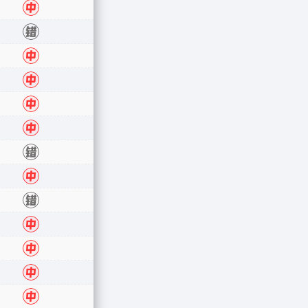
中
错
中
中
中
中
错
中
错
中
中
中
中