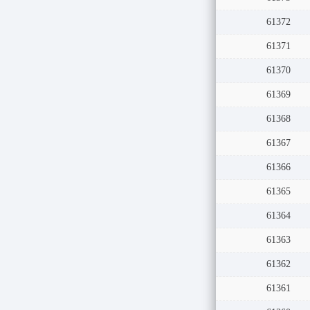
61372
61371
61370
61369
61368
61367
61366
61365
61364
61363
61362
61361