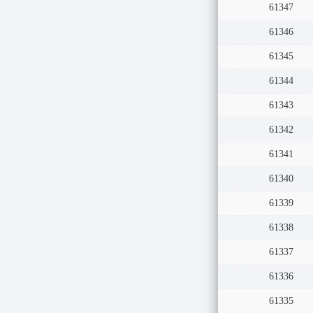
61347
61346
61345
61344
61343
61342
61341
61340
61339
61338
61337
61336
61335