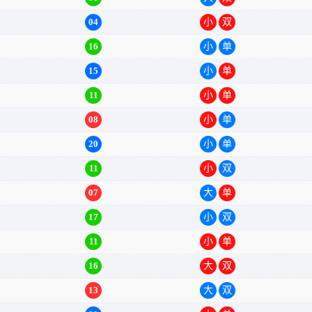
04
小
双
16
小
单
15
小
单
11
小
单
08
小
单
20
小
单
11
小
双
07
大
单
17
小
双
11
小
单
16
大
双
13
大
双