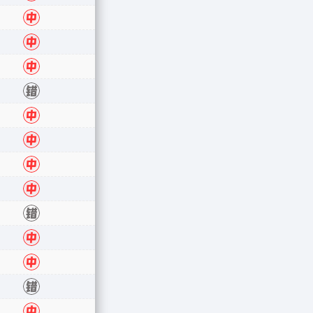
中
中
中
错
中
中
中
中
错
中
中
错
中