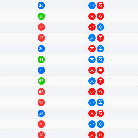
20
小
双
16
大
双
13
小
双
13
大
单
20
大
单
11
大
双
15
大
单
05
大
单
08
小
双
18
小
单
14
大
双
19
小
双
18
大
双