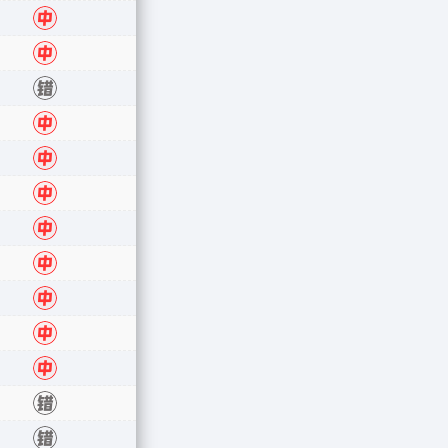
中
中
错
中
中
中
中
中
中
中
中
错
错