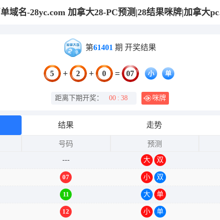
简单域名-2
第
61401
期 开奖结果
+
+
=
5
2
0
07
小
单
距离下期开奖：
00
:
26
咪牌
结果
走势
号码
预测
---
大
双
07
小
双
11
大
单
12
小
单