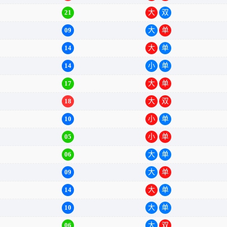
21
大
双
09
大
单
14
大
单
14
小
单
17
大
单
18
大
双
10
小
单
05
小
单
06
大
单
09
大
单
14
大
单
10
大
单
06
大
双