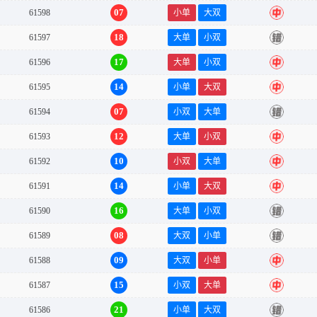
07
61598
小单
大双
中
18
61597
大单
小双
错
17
61596
大单
小双
中
14
61595
小单
大双
中
07
61594
小双
大单
错
12
61593
大单
小双
中
10
61592
小双
大单
中
14
61591
小单
大双
中
16
61590
大单
小双
错
08
61589
大双
小单
错
09
61588
大双
小单
中
15
61587
小双
大单
中
21
61586
小单
大双
错