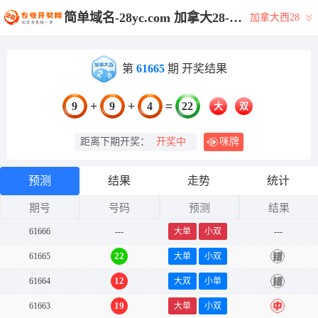
简单域名-28yc.com 加拿大28-PC预测|28结果咪牌|加拿大pc在线|加拿大28在线预测网_专注研究历史结果_加拿大PC预测_官方!
加拿大西28
第
61665
期 开奖结果
+
+
=
9
9
4
22
大
双
距离下期开奖：
开奖中
咪牌
预测
结果
走势
统计
期号
号码
预测
结果
61666
---
大单
小双
---
22
61665
大单
小双
错
12
61664
大双
小单
错
19
61663
大单
小双
中