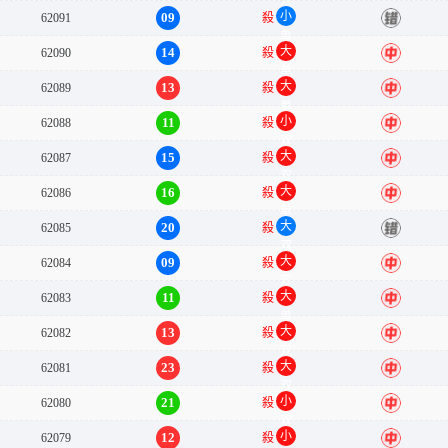
双
小
09
62091
殺
错
单
大
14
62090
殺
中
单
大
13
62089
殺
中
单
小
11
62088
殺
中
双
大
15
62087
殺
中
双
大
16
62086
殺
中
单
大
20
62085
殺
错
双
大
09
62084
殺
中
双
大
11
62083
殺
中
单
大
13
62082
殺
中
双
大
23
62081
殺
中
双
小
21
62080
殺
中
双
小
12
62079
殺
中