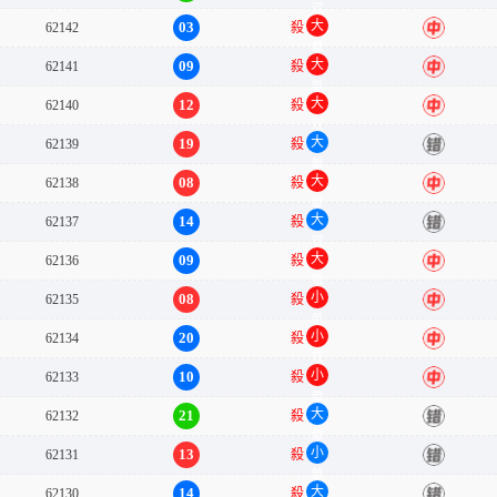
双
大
03
62142
殺
中
单
大
09
62141
殺
中
单
大
12
62140
殺
中
双
大
19
62139
殺
错
单
大
08
62138
殺
中
单
大
14
62137
殺
错
双
大
09
62136
殺
中
单
小
08
62135
殺
中
单
小
20
62134
殺
中
双
小
10
62133
殺
中
单
大
21
62132
殺
错
单
小
13
62131
殺
错
单
大
14
62130
殺
错