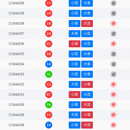
13
115044200
小双
大单
错
24
115044199
小双
大单
错
18
115044198
小单
大双
中
24
115044197
大单
小双
错
01
115044196
小单
大双
中
18
115044195
小双
大单
错
14
115044194
小双
大单
错
11
115044193
小双
大单
错
13
115044192
大双
小单
中
07
115044191
小单
大双
中
16
115044190
小单
大双
中
13
115044189
大双
小单
中
14
115044188
小单
大双
中