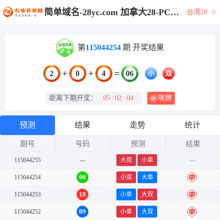
简单域名-28yc.com 加拿大28-PC预测|28结果咪牌|加拿大pc在线|加拿大28在线预测网_专注研究历史结果_加拿大PC预测_官方!
台湾28
第
115044254
期 开奖结果
+
+
=
2
0
4
06
小
双
距离下期开奖：
05
:
02
:
04
咪牌
预测
结果
走势
统计
期号
号码
预测
结果
115044255
---
大双
小单
---
06
115044254
小双
大单
中
18
115044253
小单
大双
中
09
115044252
小单
大双
中