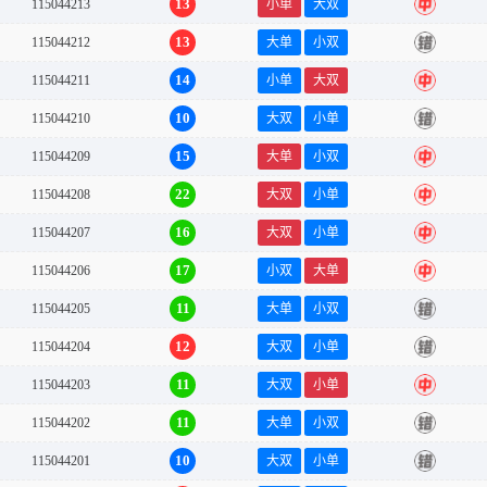
13
115044213
小单
大双
中
13
115044212
大单
小双
错
14
115044211
小单
大双
中
10
115044210
大双
小单
错
15
115044209
大单
小双
中
22
115044208
大双
小单
中
16
115044207
大双
小单
中
17
115044206
小双
大单
中
11
115044205
大单
小双
错
12
115044204
大双
小单
错
11
115044203
大双
小单
中
11
115044202
大单
小双
错
10
115044201
大双
小单
错