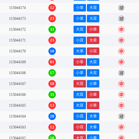
12
115044174
小单
大双
错
23
115044173
小单
大双
错
11
115044172
大双
小单
中
23
115044171
小双
大单
中
10
115044170
大单
小双
中
01
115044169
小单
大双
中
17
115044168
小单
大双
错
18
115044167
大双
小单
中
11
115044166
大双
小单
中
13
115044165
大双
小单
中
20
115044164
小双
大单
错
12
115044163
小双
大单
中
16
115044162
大双
小单
中