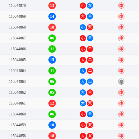
13
115044870
小
双
中
14
115044869
大
单
中
18
115044868
小
双
中
06
115044867
小
单
中
11
115044866
小
单
中
15
115044865
大
单
中
11
115044864
大
单
中
06
115044863
大
单
错
05
115044862
大
单
中
12
115044861
大
双
中
06
115044860
小
单
中
10
115044859
小
双
中
18
115044858
大
双
中