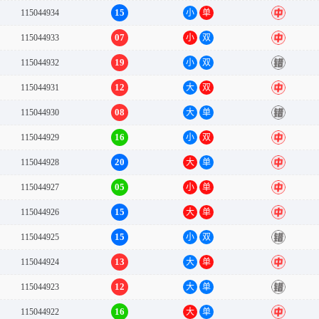
15
115044934
小
单
中
07
115044933
小
双
中
19
115044932
小
双
错
12
115044931
大
双
中
08
115044930
大
单
错
16
115044929
小
双
中
20
115044928
大
单
中
05
115044927
小
单
中
15
115044926
大
单
中
15
115044925
小
双
错
13
115044924
大
单
中
12
115044923
大
单
错
16
115044922
大
单
中