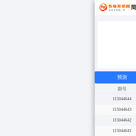
预测
期号
115044644
115044643
115044642
115044641