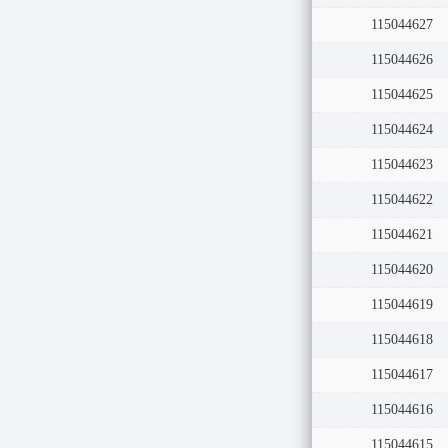
115044627
115044626
115044625
115044624
115044623
115044622
115044621
115044620
115044619
115044618
115044617
115044616
115044615