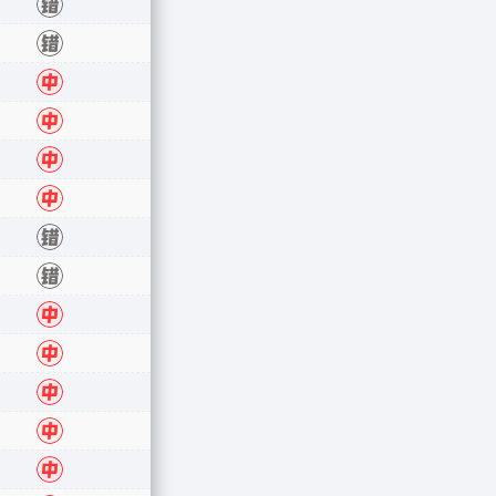
错
错
中
中
中
中
错
错
中
中
中
中
中