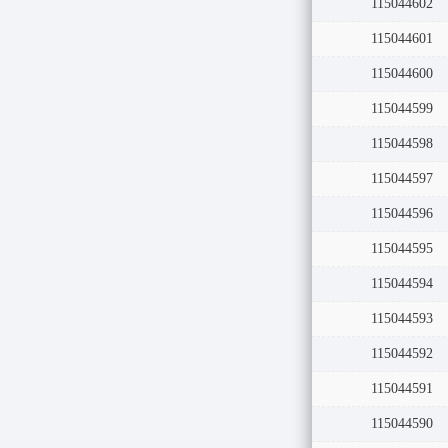
115044602
115044601
115044600
115044599
115044598
115044597
115044596
115044595
115044594
115044593
115044592
115044591
115044590