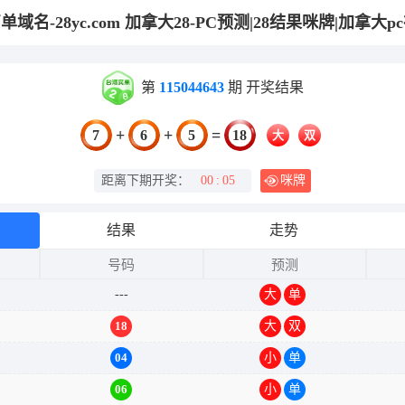
第
115044643
期 开奖结果
+
+
=
7
6
5
18
大
双
距离下期开奖：
00
:
04
咪牌
结果
走势
号码
预测
---
大
单
18
大
双
04
小
单
06
小
单