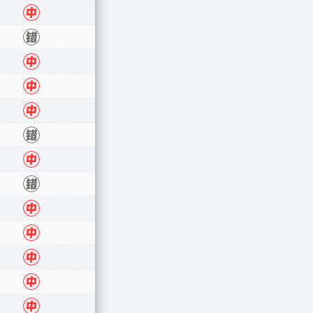
中
错
中
中
中
错
中
错
中
中
中
中
中