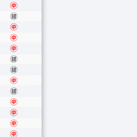
中
错
中
中
中
错
错
中
错
中
中
中
中