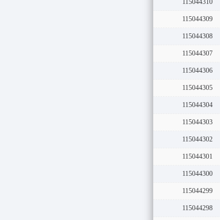
115044310
115044309
115044308
115044307
115044306
115044305
115044304
115044303
115044302
115044301
115044300
115044299
115044298