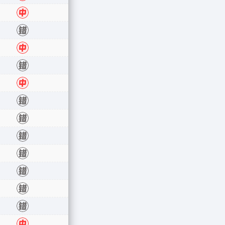
中
错
中
错
中
错
错
错
错
错
错
错
中