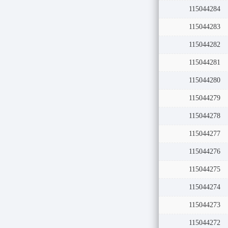
115044284
115044283
115044282
115044281
115044280
115044279
115044278
115044277
115044276
115044275
115044274
115044273
115044272