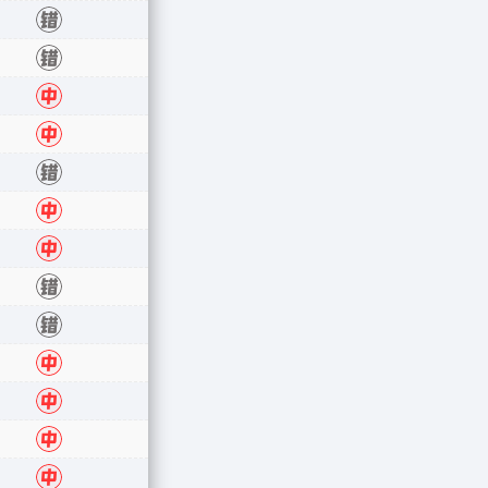
错
错
中
中
错
中
中
错
错
中
中
中
中