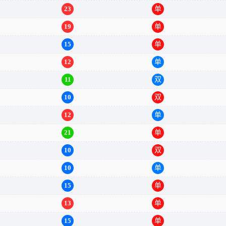
23
单
19
单
15
单
12
单
11
双
10
双
12
单
21
单
10
双
10
单
15
单
13
单
15
单