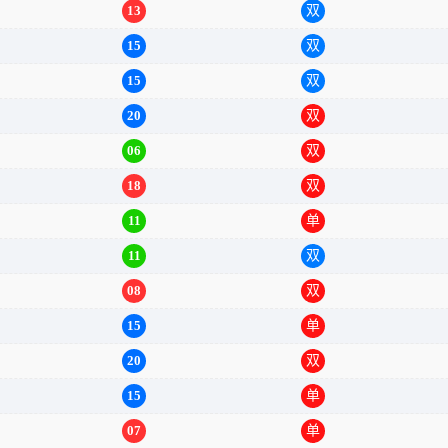
13
双
15
双
15
双
20
双
06
双
18
双
11
单
11
双
08
双
15
单
20
双
15
单
07
单