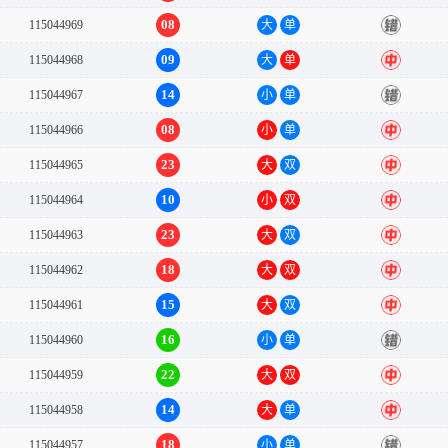
08
115044969
大
单
错
09
115044968
大
单
中
14
115044967
小
单
错
08
115044966
小
单
中
23
115044965
大
双
中
10
115044964
小
双
中
23
115044963
大
双
中
18
115044962
大
双
中
15
115044961
大
双
中
16
115044960
小
单
错
22
115044959
大
双
中
14
115044958
大
单
中
18
115044957
小
单
错