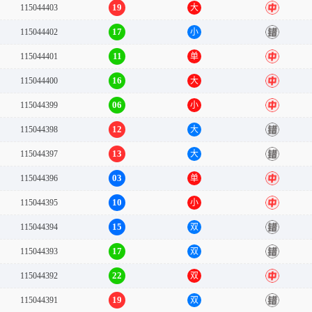
19
115044403
大
中
17
115044402
小
错
11
115044401
单
中
16
115044400
大
中
06
115044399
小
中
12
115044398
大
错
13
115044397
大
错
03
115044396
单
中
10
115044395
小
中
15
115044394
双
错
17
115044393
双
错
22
115044392
双
中
19
115044391
双
错