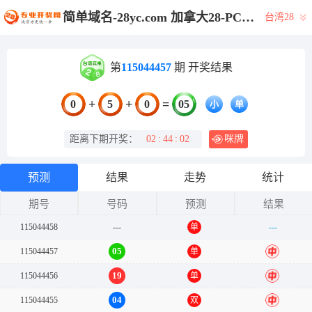
简单域名-28yc.com 加拿大28-PC预测|28结果咪牌|加拿大pc在线|加拿大28在线预测网_专注研究历史结果_加拿大PC预测_官方!
台湾28
第
115044457
期 开奖结果
+
+
=
0
5
0
05
小
单
距离下期开奖：
02
:
44
:
02
咪牌
预测
结果
走势
统计
期号
号码
预测
结果
115044458
---
单
---
05
115044457
单
中
19
115044456
单
中
04
115044455
双
中